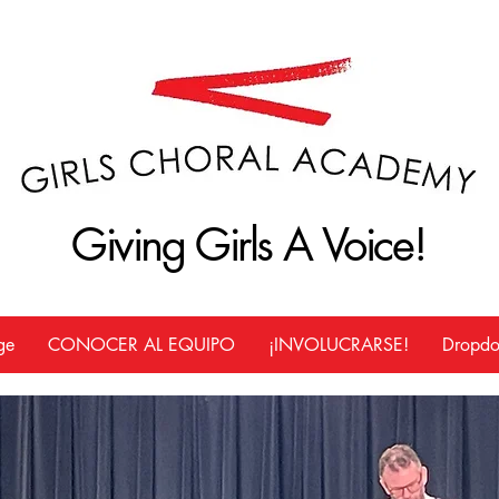
Giving Girls A Voice!
Giving Girls A Voice!
ge
CONOCER AL EQUIPO
¡INVOLUCRARSE!
Dropd