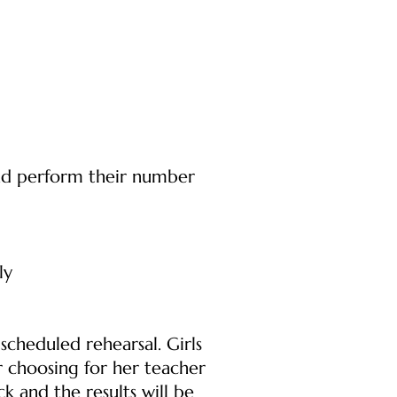
and perform their number
ly
heduled rehearsal. Girls
r choosing for her teacher
k and the results will be