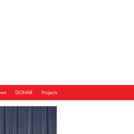
own
DONAR
Projects