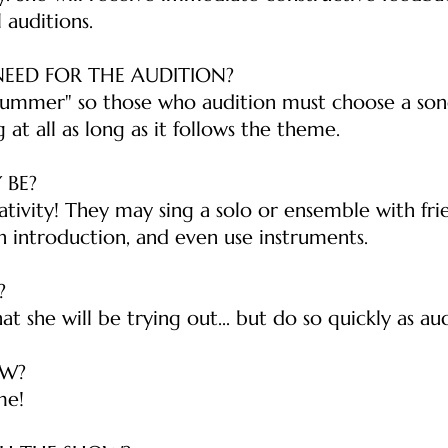
 auditions.
EED FOR THE AUDITION?
"Summer" so those who audition must choose a son
 at all as long as it follows the theme.
 BE?
ivity! They may sing a solo or ensemble with frie
n introduction, and even use instruments.
?
hat she will be trying out... but do so quickly as 
OW?
me!