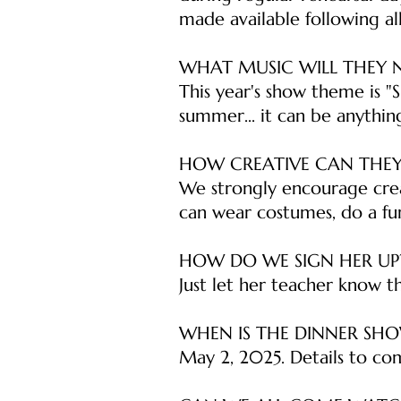
made available following all
WHAT MUSIC WILL THEY N
This year's show theme is 
summer... it can be anything
HOW CREATIVE CAN THEY
We strongly encourage creat
can wear costumes, do a fu
HOW DO WE SIGN HER UP
Just let her teacher know t
WHEN IS THE DINNER SH
May 2, 2025. Details to co