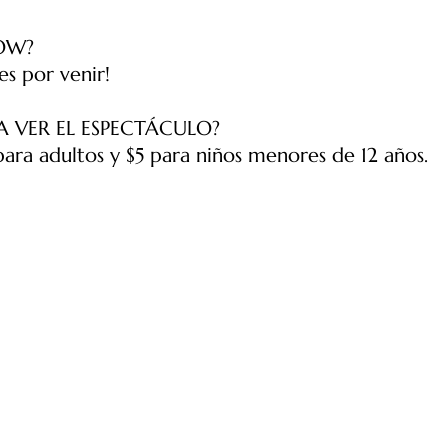
OW?
s por venir!
 VER EL ESPECTÁCULO?
 para adultos y $5 para niños menores de 12 años.
GIRLS CHORAL ACADEMY
41 Sheldon Ave NE, Grand Rapids, MI 49503
info@girlschoralacademy.org