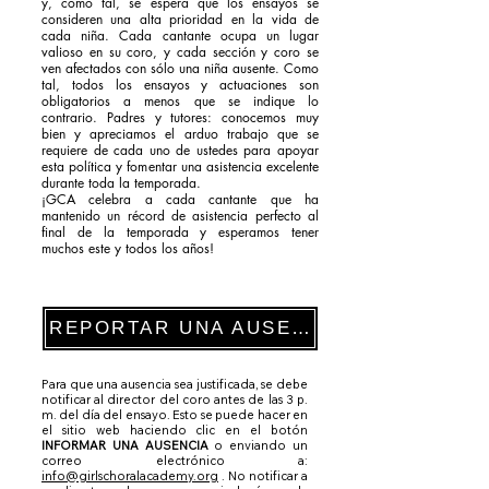
y, como tal, se espera que los ensayos se
consideren una alta prioridad en la vida de
cada niña. Cada cantante ocupa un lugar
valioso en su coro, y cada sección y coro se
ven afectados con sólo una niña ausente. Como
tal, todos los ensayos y actuaciones son
obligatorios a menos que se indique lo
contrario. Padres y tutores: conocemos muy
bien y apreciamos el arduo trabajo que se
requiere de cada uno de ustedes para apoyar
esta política y fomentar una asistencia excelente
durante toda la temporada.
¡GCA celebra a cada cantante que ha
mantenido un récord de asistencia perfecto al
final de la temporada y esperamos tener
muchos este y todos los años!
REPORTAR UNA AUSENCIA
Para que una ausencia sea justificada, se debe
notificar al director del coro antes de las 3 p.
m. del día del ensayo. Esto se puede hacer en
el sitio web haciendo clic en el botón
INFORMAR UNA AUSENCIA
o enviando un
correo electrónico a:
info@girlschoralacademy.org
. No notificar a