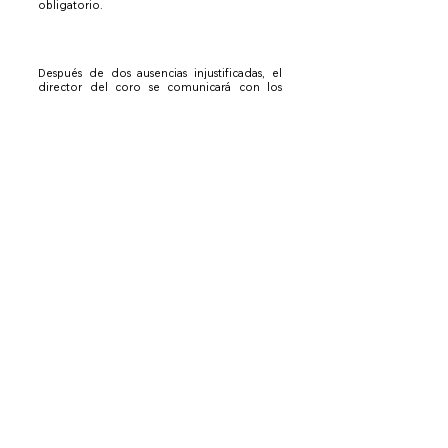
obligatorio.
Después de dos ausencias injustificadas, el
director del coro se comunicará con los
padres/tutores registrados para analizar el
compromiso del cantante con el programa
del coro.
Más de 5 (cinco) ausencias resultarán en la
puesta en libertad condicional del cantante.
También se considerará la suspensión o
posible despido de un cantante de GCA
dependiendo de las circunstancias; cuyo
resultado quedará a entera discreción del
Director Artístico de GCA.
Asistencia a ensayos generales y conciertos
Todos los ensayos generales y actuaciones
son
obligatorios.
La ausencia, por cualquier
motivo, a un ensayo general final antes de un
concierto podrá suponer la exclusión del
cantante del correspondiente concierto. En
este evento, el cantante debe comunicarse
con el coro directo y no llegar al concierto
esperando actuar a menos que el director
haya discutido y aprobado los arreglos.