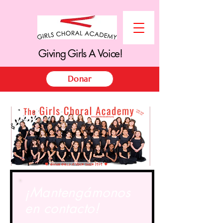
Giving Girls A Voice!
Giving Girls A Voice!
Donar
¡Mantengámonos
en contacto!