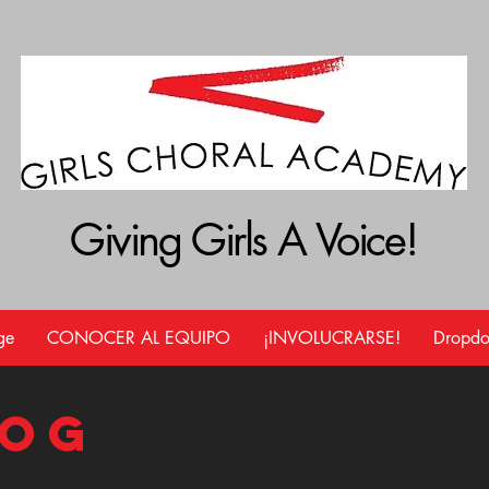
Giving Girls A Voice!
Giving Girls A Voice!
ge
CONOCER AL EQUIPO
¡INVOLUCRARSE!
Dropd
log