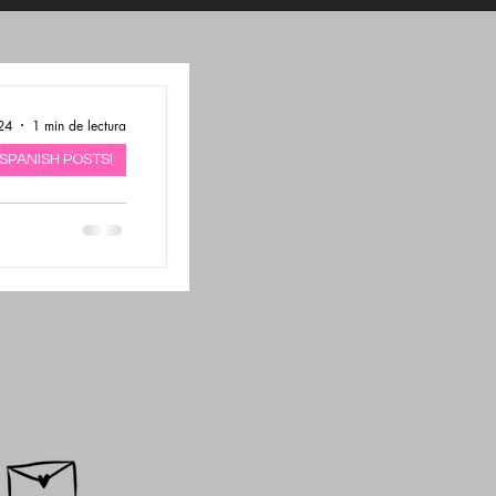
24
1 min de lectura
SPANISH POSTS!
 del coro!
 en la oficina de
 a leer y hablar
mejorando poco a
poco....