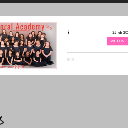
25 feb 20
WE LOVE 
¡Saludos padres
Mi nombre es Jody y soy nueva
GCA. Estoy aprendiendo
español (lentamente):) pero 