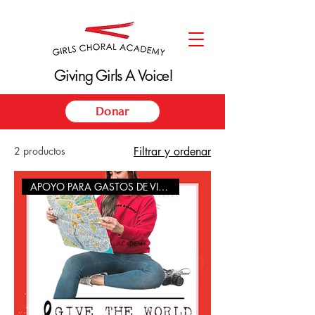
Giving Girls A Voice!
Giving Girls A Voice!
Donar
2 productos
Filtrar y ordenar
APOYO PARA GASTOS DE VIAJE/TOUR